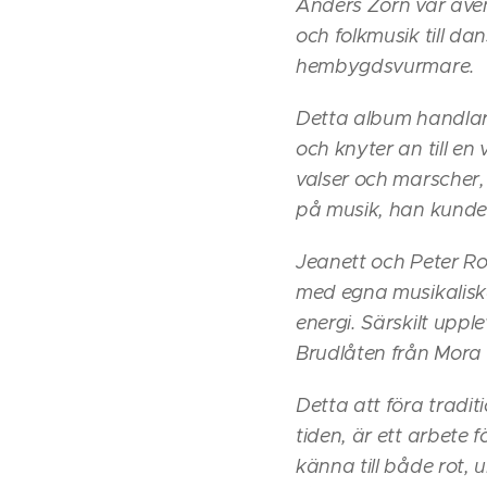
Anders Zorn var även
och folkmusik till da
hembygdsvurmare.
Detta album handlar o
och knyter an till en 
valser och marscher,
på musik, han kunde 
Jeanett och Peter Rou
med egna musikalisk
energi. Särskilt uppl
Brudlåten från Mora 
Detta att föra tradit
tiden, är ett arbete 
känna till både rot,