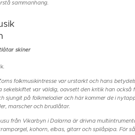
 förstå sammanhang.
usik
n
låtar skiner
k.
rns folkmusikintresse var urstarkt och hans betydelse 
 sekelskiftet var väldig, oavsett den kritik han också f
ch sjungit på folkmelodier och här kommer de i nytapp
aler, marscher och brudlåtar.
usu från Vikarbyn i Dalarna är drivna multiintrument
tramporgel, kohorn, elbas, gitarr och spilåpipa. För 