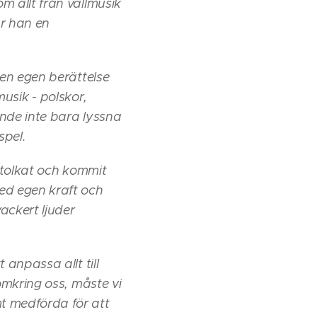
m allt från vallmusik
ar han en
 en egen berättelse
musik - polskor,
unde inte bara lyssna
spel.
, tolkat och kommit
ed egen kraft och
ackert ljuder
anpassa allt till
omkring oss, måste vi
t medförda för att