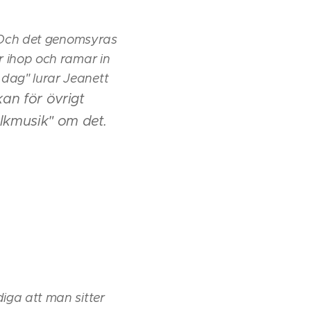
n. Och det genomsyras
r ihop och ramar in
 dag" lurar Jeanett
an för övrigt
lkmusik" om det.
iga att man sitter