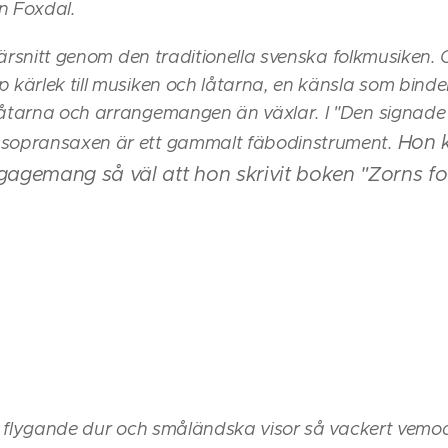
n Foxdal.
 tvärsnitt genom den traditionella svenska folkmusike
p kärlek till musiken och låtarna, en känsla som binde
låtarna och arrangemangen än växlar. I "Den signade
Hon k
 sopransaxen är ett gammalt fäbodinstrument.
agemang så väl att hon skrivit boken "Zorns fo
5
r i flygande dur och småländska visor så vackert vemod