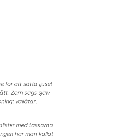
för att sätta ljuset
ått. Zorn sägs själv
ning; vallåtar,
alister med tassarna
sången har man kallat