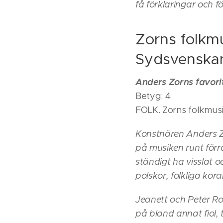
få förklaringar och
Zorns folkm
Sydsvenska
Anders Zorns favorit
Betyg: 4
FOLK. Zorns folkmusi
Konstnären Anders Zo
på musiken runt förra
ständigt ha visslat o
polskor, folkliga kor
Jeanett och Peter Ro
på bland annat fiol, 