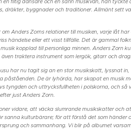
 en flitig dansare och en sann musikvän, han tyckte o
ns, dräkter, byggnader och traditioner. Allmänt sett v
m Anders Zorns relationer till musiken, varje låt har
viss händelse eller ett visst tillfälle. Det är gammal folk
 musik kopplad till personliga minnen. Anders Zorn k
även traktera instrument som lergök, gitarr och drag
su har nu tagit sig an en stor musikskatt, lyssnat in
a påståenden. De är lyhörda, har skapat en musik m
evs tyngden och uttrycksfullheten i polskorna, och så v
efter just Anders Zorn.
ioner vidare, att väcka slumrande musikskatter och att 
för sanna kulturbärare; för att förstå det som händer 
 ursprung och sammanhang. Vi blir på albumet varsam