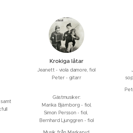
Krokiga låtar
Jeanett - viola damore, fiol
Peter - gitarr
sop
Pete
Gästmusiker:
d samt
Marika Bjärnborg - fiol,
full
Simon Persson - fiol,
Bernhard Ljunggren - fiol
Musik från Markaryd.