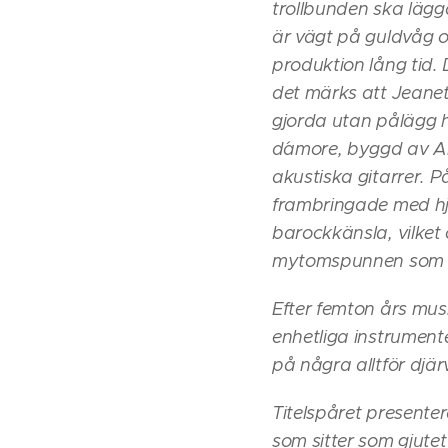
trollbunden ska lägg
är vägt på guldvåg oc
produktion lång tid. 
det märks att Jeanett
gjorda utan pålägg 
d´amore, byggd av A
akustiska gitarrer. 
frambringade med hjä
barockkänsla, vilket
mytomspunnen som Si
Efter femton års mus
enhetliga instrumente
på några alltför djä
Titelspåret presenter
som sitter som gjute