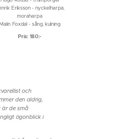
nrik Eriksson - nyckelharpa,
moraharpa
Malin Foxdal - sång, kulning
Pris: 180:-
varellist och
mmer den aldrig,
t är de små
ngligt ögonblick i