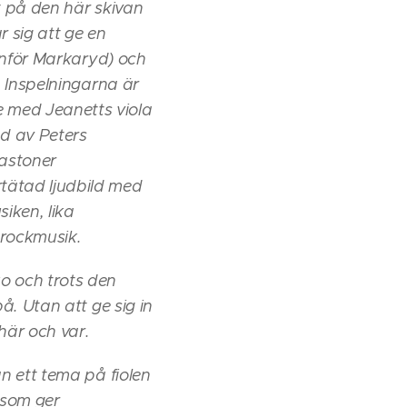
t på den här skivan
r sig att ge en
tanför Markaryd) och
. Inspelningarna är
 med Jeanetts viola
d av Peters
bastoner
tätad ljudbild med
iken, lika
arockmusik.
o och trots den
å. Utan att ge sig in
här och var.
n ett tema på fiolen
 som ger