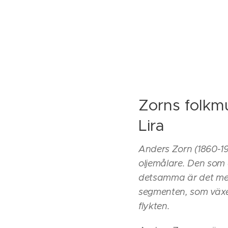
Zorns folkm
Lira
Anders Zorn (1860-19
oljemålare. Den som
detsamma är det med
segmenten, som växer s
flykten.