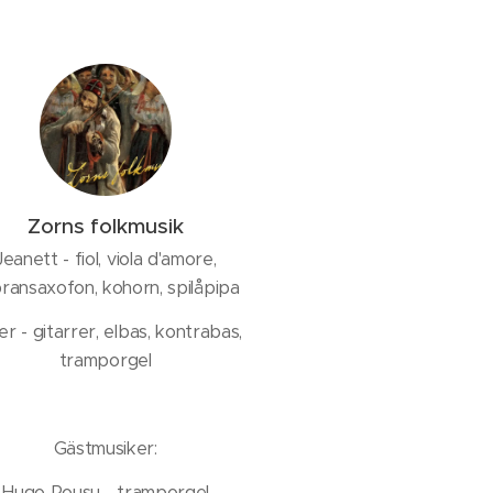
Zorns folkmusik
Jeanett - fiol, viola d'amore,
ransaxofon, kohorn, spilåpipa
r - gitarrer, elbas, kontrabas,
tramporgel
Gästmusiker:
Hugo Rousu - tramporgel