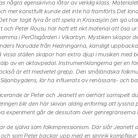
as några egenskrivna låtar av verklig klass. Materiale
h mer konstfullt kunde det inte ha framförts.Det löna
Det har tagit fyra år att spela in Kraxasjön (en sjö u
 och Peter Rousu har haft ett rikt material att ösa ur
hemma i PerOlsgården i Vikarbyn. Mystiken skapar de
nders Norudde från Hedningarna, känsligt uppbacka
På vissa ställen skapar han extra djup i musiken med 
lp av en oktavpedal. Instrumentklangerna ger en för
 också är ett medvetet grepp. Den småländska folkmus
ljanbygdens, lär ha influerats av renässans- och b
icerande är Peter och Jeanett en oerhört samspelt du
ringen blir den här skivan aldrig enformig att lyssna p
rva experiment går de dessutom över genregränserna 
ar de själva som folkimpressionism. Där slår Jeanett a
t och som Peter backar upp med en sinnrik kompfigur