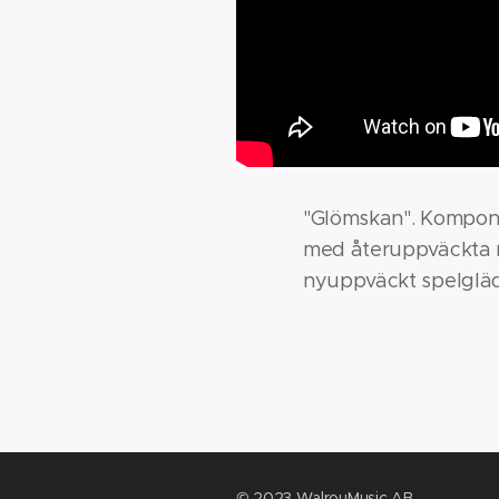
"Glömskan". Komponer
med återuppväckta mi
nyuppväckt spelglädje
© 2023 WalrouMusic AB