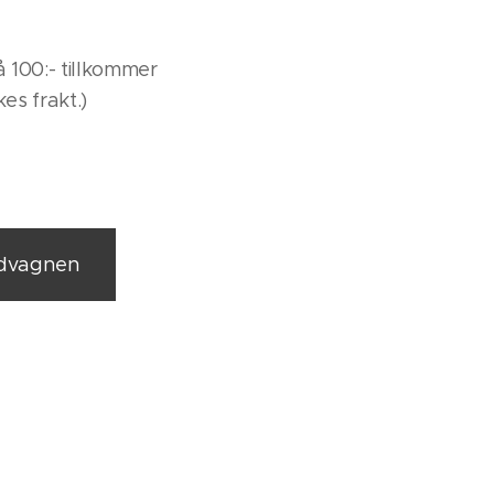
 100:- tillkommer
kes frakt.)
ndvagnen