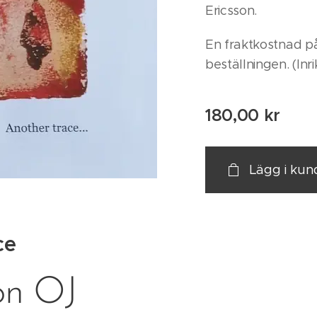
Ericsson.
En fraktkostnad på
beställningen. (Inri
180,00
kr
Lägg i ku
ce
on OJ