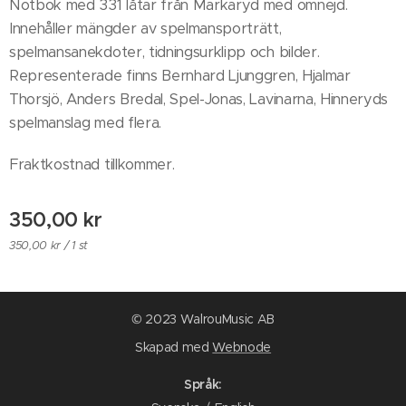
Notbok med 331 låtar från Markaryd med omnejd.
Innehåller mängder av spelmansporträtt,
spelmansanekdoter, tidningsurklipp och bilder.
Representerade finns Bernhard Ljunggren, Hjalmar
Thorsjö, Anders Bredal, Spel-Jonas, Lavinarna, Hinneryds
spelmanslag med flera.
Fraktkostnad tillkommer.
350,00
kr
350,00 kr / 1 st
© 2023 WalrouMusic AB
Skapad med
Webnode
Språk