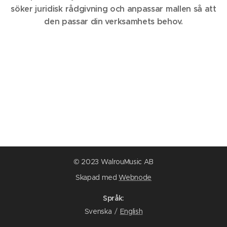
söker juridisk rådgivning och anpassar mallen så att
den passar din verksamhets behov.
© 2023 WalrouMusic AB
Skapad med
Webnode
Språk
Svenska
English